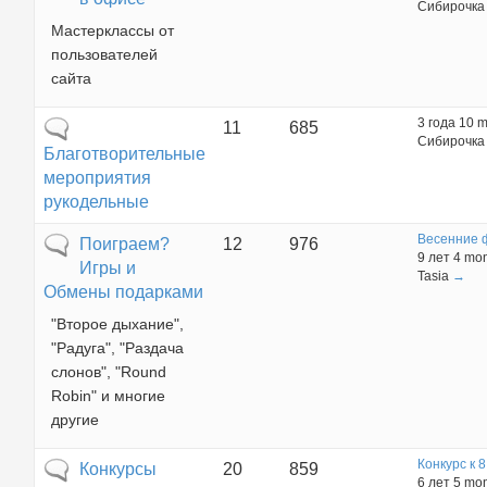
Сибирочка
Мастерклассы от
пользователей
сайта
3 года 10 
Нет новых сообщений
11
685
Сибирочка
Благотворительные
мероприятия
рукодельные
Весенние 
Нет новых сообщений
Поиграем?
12
976
9 лет 4 mo
Игры и
Tasia
→
Обмены подарками
"Второе дыхание",
"Радуга", "Раздача
слонов", "Round
Robin" и многие
другие
Конкурс к 8
Нет новых сообщений
Конкурсы
20
859
6 лет 5 mo