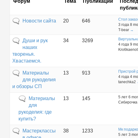
Форум
Тема
Публикации
Послед
публик
Стол заказ
Нет новых сообщений
Новости сайта
20
646
3 года 8 m
T-bear
→
Виртуальна
Нет новых сообщений
Души и рук
34
3269
4 года 9 m
наших
Kro6kaenot
творенья.
Хвастаемся.
Пристрой р
Нет новых сообщений
Материалы
13
913
4 года 4 m
для рукоделия
tanechka2
и обзоры СП
5 лет 6 mo
Нет новых сообщений
Материалы
13
145
Сибирочка
для
рукоделия: где
купить?
Мк подарко
Нет новых сообщений
Мастерклассы
38
1233
5 лет 3 mo
в офисе