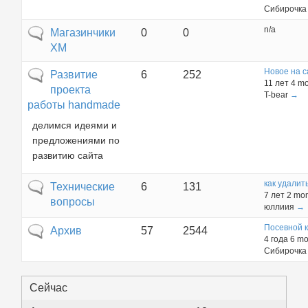
Сибирочка
n/a
Нет новых сообщений
Магазинчики
0
0
ХМ
Новое на с
Нет новых сообщений
Развитие
6
252
11 лет 4 m
проекта
T-bear
→
работы handmade
делимся идеями и
предложениями по
развитию сайта
как удалит
Нет новых сообщений
Технические
6
131
7 лет 2 mo
вопросы
юллиия
→
Посевной 
Нет новых сообщений
Архив
57
2544
4 года 6 m
Сибирочка
Сейчас