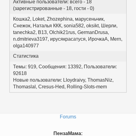
Активные пользователи: всего - 18
(зарегистрированные - 18, гости - 0)
Кошка2
,
Loket
,
Zhozephina
,
марусеньчик
,
Снежок
,
Наталья ККК
,
sonia582
,
oksikt
,
Шерли
,
tanechka2
,
В13
,
Olchik21rus
,
GermanDrusa
,
n.dmitrieva3197
,
ирусякрасатуся
,
ИрочкаА
,
Mern
,
olga140977
Статистика
Темы: 919, Сообщения: 13392, Пользователи:
92618
Новые пользователи:
Lloydraivy
,
ThomasNiz
,
Thomaslal
,
Cresus-Hed
,
Rolling-Slots-mem
Forums
ПензаМама: