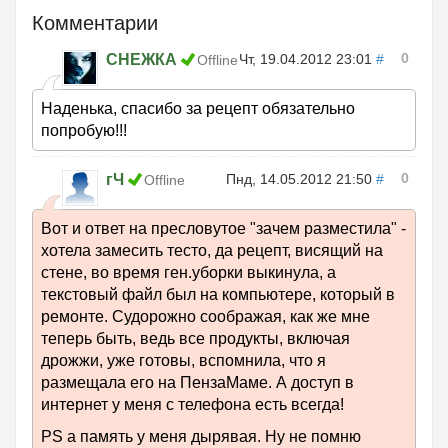
Комментарии
0
СНЕЖКА
Чт, 19.04.2012 23:01
#
Offline
Наденька, спасибо за рецепт обязательно
попробую!!!
0
гЧ
Пнд, 14.05.2012 21:50
#
Offline
Вот и ответ на пресловутое "зачем разместила" -
хотела замесить тесто, да рецепт, висящий на
стене, во время ген.уборки выкинула, а
текстовый файл был на компьютере, который в
ремонте. Судорожно соображая, как же мне
теперь быть, ведь все продукты, включая
дрожжи, уже готовы, вспомнила, что я
размещала его на ПензаМаме. А доступ в
интернет у меня с телефона есть всегда!
PS а память у меня дырявая. Ну не помню