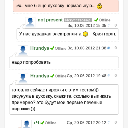
Эх...мне б ещё духовку нормальную...
not present
Искусствовед
Offline
0
Вс, 10.06.2012 15:35
#
У нас дурацкая электроплита
Края горят.
0
Hrundya
Вс, 10.06.2012 21:38
#
Offline
надо попробовать
0
Hrundya
Ср, 20.06.2012 19:48
#
Offline
готовлю сейчас пирожки с этим тестом)))
засунула в духовку, скажите, сколько выпикать
примерно? это будут мои первые печеные
пирожки )))
0
гЧ
Ср, 20.06.2012 20:12
#
Offline