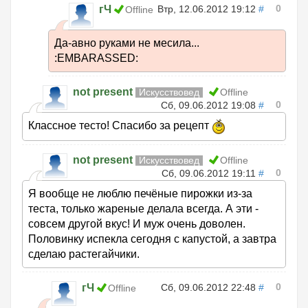
0
гЧ
Втр, 12.06.2012 19:12
#
Offline
Да-авно руками не месила...
:EMBARASSED:
not present
Искусствовед
Offline
0
Сб, 09.06.2012 19:08
#
Классное тесто! Спасибо за рецепт
not present
Искусствовед
Offline
0
Сб, 09.06.2012 19:11
#
Я вообще не люблю печёные пирожки из-за
теста, только жареные делала всегда. А эти -
совсем другой вкус! И муж очень доволен.
Половинку испекла сегодня с капустой, а завтра
сделаю растегайчики.
0
гЧ
Сб, 09.06.2012 22:48
#
Offline