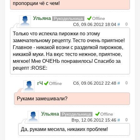
пропорции чё с чем!
Ульяна
Рукодельница
Offline
0
Сб, 09.06.2012 18:04
#
Только что испекла пирожки по этому
замечательному рецепту. Тесто очень приятное!
Главное - никакой возни с разделкой пирожков,
никакой муки. На вкус тесто нежное, приятное,
мягкое! Мне ОЧЕНЬ понравилось! Спасибо за
рецепт :ROSE:
0
гЧ
Сб, 09.06.2012 22:48
#
Offline
Руками замешивали?
Ульяна
Рукодельница
Offline
0
Втр, 12.06.2012 15:46
#
Да, руками месила, никаких проблем!