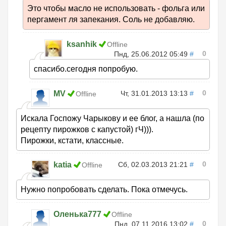
Это чтобы масло не использовать - фольга или
пергамент ля запекания. Соль не добавляю.
ksanhik
Offline
0
Пнд, 25.06.2012 05:49
#
спасибо.сегодня попробую.
0
MV
Чт, 31.01.2013 13:13
#
Offline
Искала Госпожу Чарыкову и ее блог, а нашла (по
рецепту пирожков с капустой) гЧ))).
Пирожки, кстати, классные.
0
katia
Сб, 02.03.2013 21:21
#
Offline
Нужно попробовать сделать. Пока отмечусь.
Оленька777
Offline
0
Пнд, 07.11.2016 13:02
#